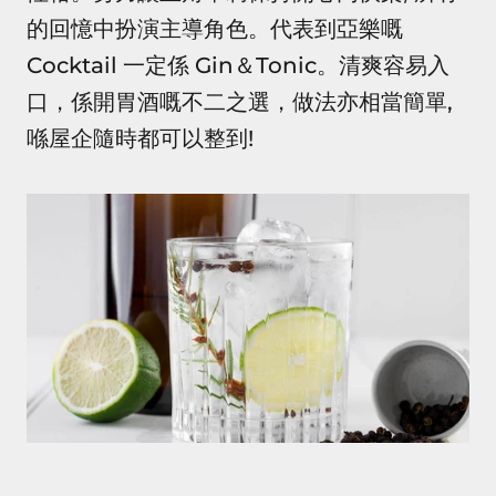
的回憶中扮演主導角色。代表到亞樂嘅
Cocktail 一定係 Gin＆Tonic。清爽容易入
口，係開胃酒嘅不二之選，做法亦相當簡單,
喺屋企隨時都可以整到!