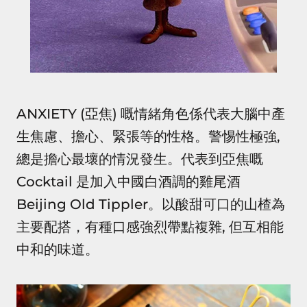
ANXIETY (亞焦) 嘅情緒角色係代表大腦中產
生焦慮、擔心、緊張等的性格。警惕性極強,
總是擔心最壞的情況發生。代表到亞焦嘅
Cocktail 是加入中國白酒調的雞尾酒
Beijing Old Tippler。以酸甜可口的山楂為
主要配搭，有種口感強烈帶點複雜, 但互相能
中和的味道。