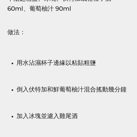
60ml、葡萄柚汁 90ml
做法：
用水沾濕杯子邊緣以粘貼粗鹽
倒入伏特加和鮮葡萄柚汁混合搖動幾分鐘
加入冰塊並濾入雞尾酒