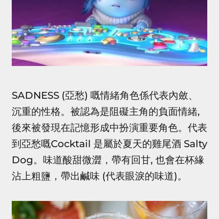
SADNESS (亞愁) 嘅情緒角色係代表內斂、
沉重的性格。被認為是阻礙主角的負面情緒,
後來被發現在記憶形成中扮演重要角色。代表
到亞愁嘅Cocktail 是屬於夏天的雞尾酒 Salty
Dog。味道酸甜微澀，帶有回甘, 也會在杯緣
沾上粗鹽，帶出鹹味 (代表眼淚的味道)。