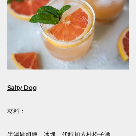
Salty Dog
材料：
半湯匙粗鹽、冰塊、伏特加或杜松子酒