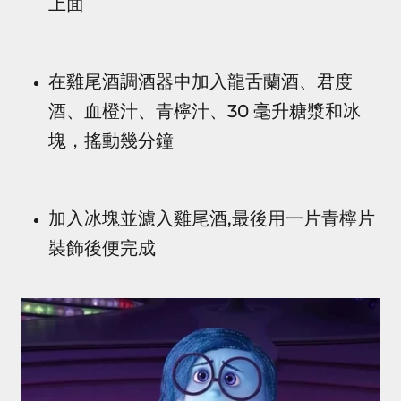
上面
在雞尾酒調酒器中加入龍舌蘭酒、君度
酒、血橙汁、青檸汁、30 毫升糖漿和冰
塊，搖動幾分鐘
加入冰塊並濾入雞尾酒,最後用一片青檸片
裝飾後便完成