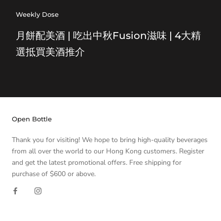
Weekly Dose
月餅配美酒 | 吃出中秋Fusion滋味 | 4大精
選抵買美酒推介
Open Bottle
Thank you for visiting! We hope to bring high-quality beverages
from all over the world to our Hong Kong customers. Register
and get the latest promotional offers. Free shipping for
purchase of $600 or above.