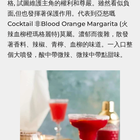
格, 試圖維護主角的權利和尊嚴。雖然看似負
面,但也發揮著保護作用。代表到亞怒嘅
Cocktail 非Blood Orange Margarita (火
辣血柳橙瑪格麗特)莫屬。濃郁而復雜，散發
著香料、辣椒、青檸、血柳的味道。一入口整
個大噴發，酸中帶微辣、微辣中帶點甜味。