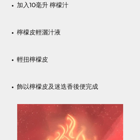
加入10毫升 檸檬汁
檸檬皮輕灑汁液
輕扭檸檬皮
飾以檸檬皮及迷迭香後便完成