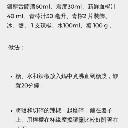
銀龍舌蘭酒60ml、君度30ml、新鮮血橙汁
40 ml、青檸汁30 毫升、青檸2 片裝飾、
冰、鹽、 1 支辣椒、水100ml、糖 100 g 、
做法：
糖、水和辣椒放入鍋中煮沸直到糖漿，靜
置20分鐘。
將鹽和切碎的辣椒一起磨碎，鋪在盤子
上。用檸檬在杯緣摩擦讓鹽比較好附著在