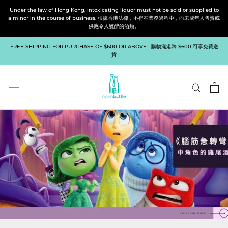
Skip
Under the law of Hong Kong, intoxicating liquor must not be sold or supplied to
to
a minor in the course of business. 根據香港法律，不得在業務過程中，向未成年人售賣或
供應令人醺醉的酒類。
content
FREE SHIPPING FOR PURCHASE OF $600 OR ABOVE | 購物滿港幣 $600 可享免費送
貨