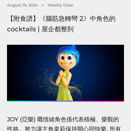
August 19, 2024
Weekly Dose
【附食譜】《腦筋急轉彎 2》中角色的
cocktails | 屋企都整到
JOY (亞樂) 嘅情緒角色係代表積極、樂觀的
性格。
努力讓主角韋莉保持開心同快樂, 所有