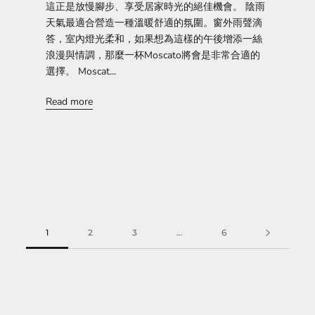
這正是放慢腳步、享受居家時光的絕佳機會。 陰雨
天氣最適合營造一種溫暖舒適的氛圍。窗外雨聲滴
答，室內燈光柔和，如果想為這樣的午後增添一絲
浪漫與情調，那麼一杯Moscato將會是非常合適的
選擇。 Moscat...
Read more
1
2
3
…
6