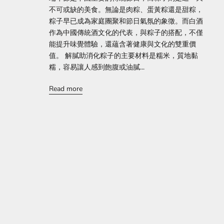
不可或缺的美食。無論是肉粽、蛋黃粽還是甜粽，
粽子早已成為家庭團聚和節日氣氛的象徵。而白酒
作為中國傳統酒文化的代表，與粽子的搭配，不僅
能提升味覺體驗，還蘊含著健康與文化的雙重價
值。 解膩助消化粽子的主要材料是糯米，質地黏
糯，容易讓人感到飽腹或油膩...
Read more