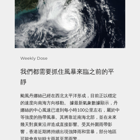
Weekly Dose
我們都需要抓住風暴來臨之前的平
靜
颱風丹娜絲已經在西北太平洋形成，目前正以穩定
的速度向南海方向移動。 據最新氣象數據顯示，丹
娜絲的中心風速已達到每小時100公里左右，屬於中
等強度的熱帶風暴。其將靠近南海北部，並在未來
幾天對廣東沿岸造成直接影響。受其外圍雨帶影
響，香港近期將持續出現強降雨和雷暴，部分地區
可能會有短時大雨甚至黑雨警...