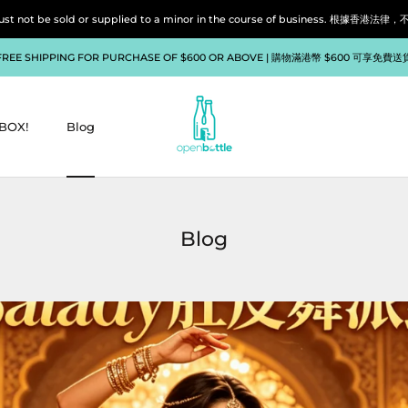
liquor must not be sold or supplied to a minor in the course of bu
FREE SHIPPING FOR PURCHASE OF $600 OR ABOVE | 購物滿港幣 $600 可享免費送
BOX!
Blog
BOX!
Blog
Blog