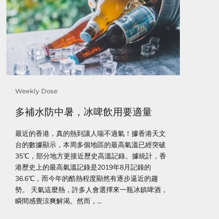
Weekly Dose
多補水防中暑，冰啤飲用要適量
最近的香港，真的熱到讓人喘不過氣！據香港天文
台的數據顯示，本周多個地區的最高氣溫已經突破
35℃，部分地方更接近歷史高溫記錄。據統計，香
港歷史上的最高氣溫記錄是2019年8月記錄的
36.6℃，而今年的酷熱程度顯然有逐步逼近的趨
勢。 天氣這麼熱，許多人會選擇來一瓶冰鎮啤酒，
瞬間感覺涼爽解渴。然而，...