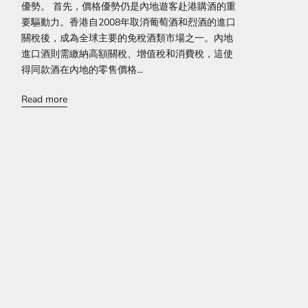
優勢。 首先，價格優勢仍是內地遊客赴港購酒的重
要驅動力。香港自2008年取消葡萄酒和烈酒的進口
關稅後，成為全球主要的免稅酒類市場之一。內地
進口酒則需繳納高額關稅、增值稅和消費稅，這使
得同款酒在內地的零售價格...
Read more