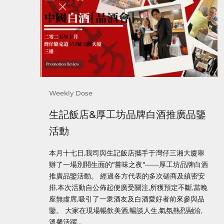
Weekly Dose
生記飯店&厚工坊品牌白酒推廣品鑒
活動
本月十七日,我司與生記飯店攜手于灣仔三湘大廈舉
辦了一場別開生面的"嘗味之夜"——厚工坊品牌白酒
推廣品鑒活動。 經過各方代表的多次磋商及縝密安
排,本次活動自公佈起便廣受關注,所獲預定不斷,當晚
座無虛席,吸引了一衆酒友及白酒愛好者前來參與品
鑒。 大家在現場暢飲美酒,暢談人生,氣氛熱烈融洽,
溫馨活躍...