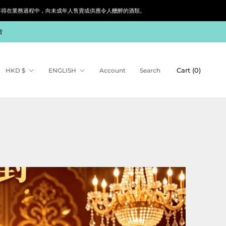
siness. 根據香港法律，不得在業務過程中，向未成年人售賣或供應令人醺醉的酒類。
貨
Currency
Language
Cart (
0
)
HKD $
ENGLISH
Account
Search