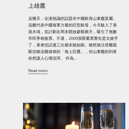
上雄鷹
這幾天，全港熱議的話題非中國航母山東艦莫屬。
這艘代表中國海軍力量的巨型航母，今天駛入了香
港水域，並計劃在周末開放參觀兩天，吸引了無數
市民爭相搶票。不過，2000張限量票實在是太搶手
了，筆者也試過三次都未能如願。雖然無法登艦親
眼目睹這艘雄偉的「海上巨鷹」，但山東艦的到來
依然讓人心潮澎湃。 作為...
Read more