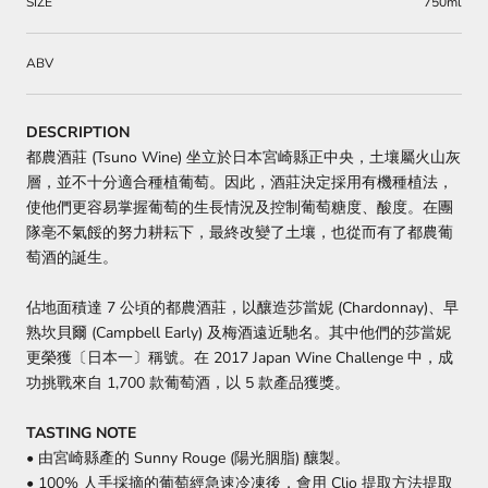
SIZE
750ml
ABV
DESCRIPTION
都農酒莊 (Tsuno Wine) 坐立於日本宮崎縣正中央，土壤屬火山灰
層，並不十分適合種植葡萄。因此，酒莊決定採用有機種植法，
使他們更容易掌握葡萄的生長情況及控制葡萄糖度、酸度。在團
隊亳不氣餒的努力耕耘下，最終改變了土壤，也從而有了都農葡
萄酒的誕生。
佔地面積達 7 公頃的都農酒莊，以釀造莎當妮 (Chardonnay)、早
熟坎貝爾 (Campbell Early) 及梅酒遠近馳名。其中他們的莎當妮
更榮獲〔日本一〕稱號。在 2017 Japan Wine Challenge 中，成
功挑戰來自 1,700 款葡萄酒，以 5 款產品獲獎。
TASTING NOTE
• 由宮崎縣產的 Sunny Rouge (陽光胭脂) 釀製。
• 100% 人手採摘的葡萄經急速冷凍後，會用 Clio 提取方法提取