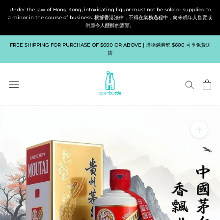
Skip
Under the law of Hong Kong, intoxicating liquor must not be sold or supplied to
to
a minor in the course of business. 根據香港法律，不得在業務過程中，向未成年人售賣或
供應令人醺醉的酒類。
content
FREE SHIPPING FOR PURCHASE OF $600 OR ABOVE | 購物滿港幣 $600 可享免費送
貨