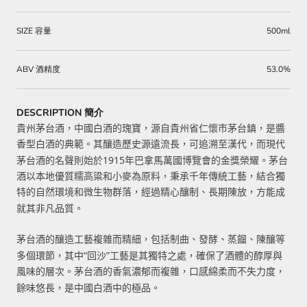
SIZE 容量
500ml
ABV 酒精度
53.0%
DESCRIPTION 簡介
貴州茅台酒，中國白酒的瑰寶，源自貴州省仁懷市茅台鎮，是醬
香型白酒的典範。其釀造歷史源遠流長，可追溯至漢代，而現代
1915
茅台酒的名聲則始於
年巴拿馬萬國博覽會的金獎榮耀。茅台
酒以本地優質糯高粱和小麥為原料，秉承千年傳統工藝，結合獨
特的自然環境和微生物群落，經過精心釀制、長期陳放，方能成
就其非凡品質。
茅台酒的釀造工藝複雜而精細，包括制曲、發酵、蒸餾、陳釀等
“
”
多個環節，其中
回沙
工藝是其獨特之處，確保了酒體的醇厚與
風味的層次。茅台酒的香氣濃郁而複雜，口感綿柔而不失力度，
餘味悠長，是中國白酒中的極品。