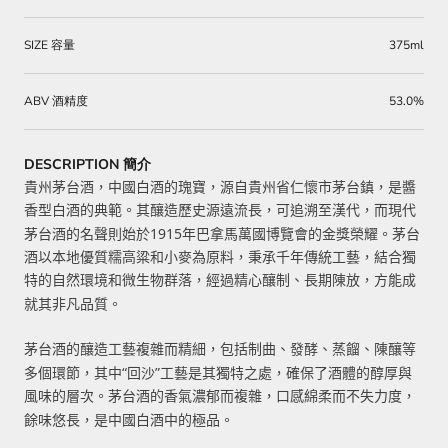
SIZE 容量
375ml
ABV 酒精度
53.0%
DESCRIPTION 簡介
貴州茅台酒，中國白酒的瑰寶，源自貴州省仁懷市茅台鎮，是醬
香型白酒的典範。其釀造歷史源遠流長，可追溯至漢代，而現代
1915
茅台酒的名聲則始於
年巴拿馬萬國博覽會的金獎榮耀。茅台
酒以本地優質糯高粱和小麥為原料，秉承千年傳統工藝，結合獨
特的自然環境和微生物群落，經過精心釀制、長期陳放，方能成
就其非凡品質。
茅台酒的釀造工藝複雜而精細，包括制曲、發酵、蒸餾、陳釀等
“
”
多個環節，其中
回沙
工藝是其獨特之處，確保了酒體的醇厚與
風味的層次。茅台酒的香氣濃郁而複雜，口感綿柔而不失力度，
餘味悠長，是中國白酒中的極品。