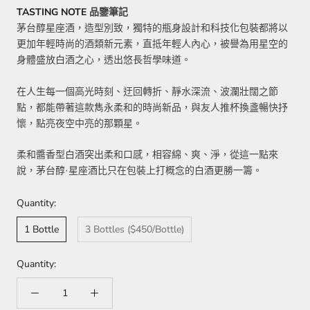
TASTING NOTE
品鑒筆記
茅台醇星座酒，造型別致，獨特的瓶身設計和科技化包裝都將以
更加年輕時尚的酒類新元素，直抵年輕人內心，被譽為用星空的
身體盛放白酒之心，透出悠長哲學味道。
在人生每一個高光時刻、迂回轉折、靜水深流、波瀾壯闊之節
點，都能帶著這款雋永柔和的時尚新品，與友人推杯換盞暢快抒
懷，點亮夜空中亮的那顆星。
柔和醬香型白酒突出柔和口感，相容綿、爽、淨，從這一點來
說，茅台醇·星座酒比只在包裝上打概念的白酒更勝一籌。
Quantity:
1 Bottle
3 Bottles ($450/Bottle)
Quantity: