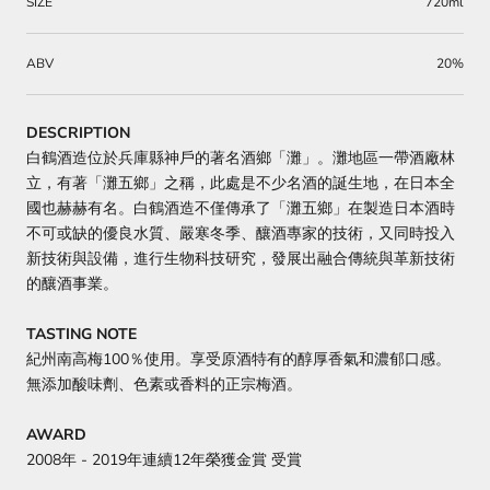
SIZE
720ml
ABV
20%
DESCRIPTION
白鶴酒造位於兵庫縣神戶的著名酒鄉「灘」。灘地區一帶酒廠林
立，有著「灘五鄉」之稱，此處是不少名酒的誕生地，在日本全
國也赫赫有名。白鶴酒造不僅傳承了「灘五鄉」在製造日本酒時
不可或缺的優良水質、嚴寒冬季、釀酒專家的技術，又同時投入
新技術與設備，進行生物科技研究，發展出融合傳統與革新技術
的釀酒事業。
TASTING NOTE
紀州南高梅100％使用。享受原酒特有的醇厚香氣和濃郁口感。
無添加酸味劑、色素或香料的正宗梅酒。
AWARD
2008年 - 2019年連續12年榮獲金賞 受賞