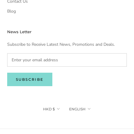
Contact Us
Blog
News Letter
Subscribe to Receive Latest News, Promotions and Deals.
SUBSCRIBE
Currency
Language
HKD $
ENGLISH