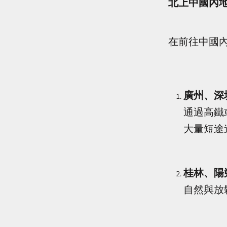
北上中國內
在前往中國
廣州、深
通過高鐵
大量短途
桂林、陽
自然與放