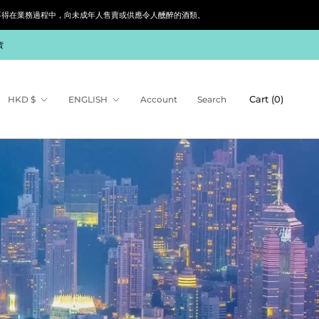
siness. 根據香港法律，不得在業務過程中，向未成年人售賣或供應令人醺醉的酒類。
貨
Share
Prev
Next
Currency
Language
Cart (
0
)
HKD $
ENGLISH
Account
Search