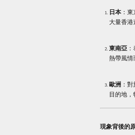
日本
：東
大量香港
東南亞
：
熱帶風情
歐洲
：對
目的地，
現象背後的