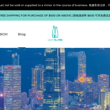
liquor must not be sold or supplied to a minor in the course of bu
FREE SHIPPING FOR PURCHASE OF $600 OR ABOVE | 購物滿港幣 $600 可享免費送
BOX!
Blog
BOX!
Blog