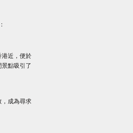
：
香港近，便於
閒景點吸引了
致，成為尋求