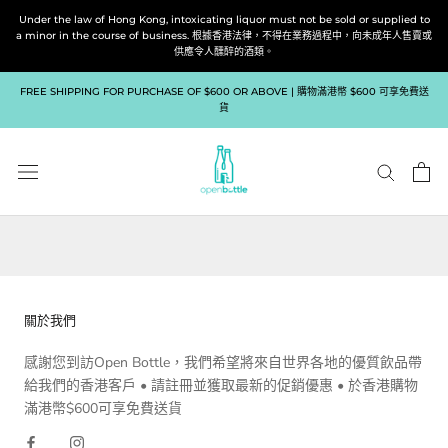
跳
Under the law of Hong Kong, intoxicating liquor must not be sold or supplied to
到
a minor in the course of business. 根據香港法律，不得在業務過程中，向未成年人售賣或
供應令人醺醉的酒類。
內
容
FREE SHIPPING FOR PURCHASE OF $600 OR ABOVE | 購物滿港幣 $600 可享免費送
貨
關於我們
感謝您到訪Open Bottle，我們希望將來自世界各地的優質飲品帶
給我們的香港客戶 • 請註冊並獲取最新的促銷優惠 • 於香港購物
滿港幣$600可享免費送貨