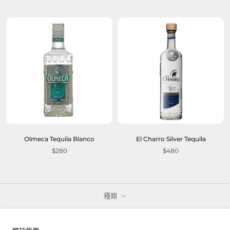
Olmeca Tequila Blanco
El Charro Silver Tequila
$280
$480
種類