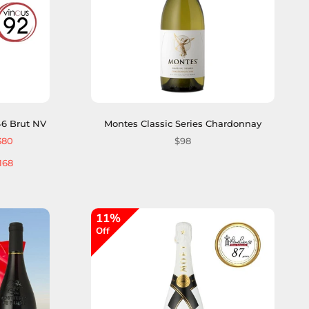
46 Brut NV
Montes Classic Series Chardonnay
380
$98
168
11%
Off