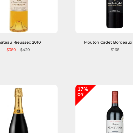
âteau Rieussec 2010
Mouton Cadet Bordeaux
$380
$420
$168
17%
Off