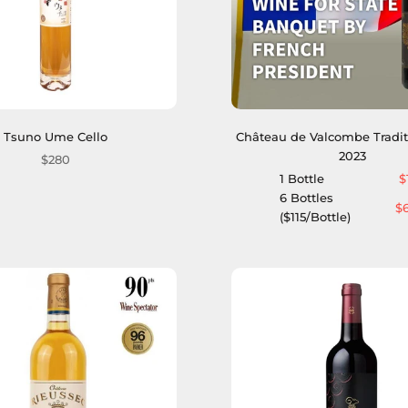
Tsuno Ume Cello
Château de Valcombe Tradi
2023
$280
1 Bottle
$
6 Bottles
$
($115/Bottle)