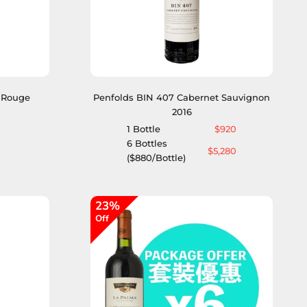
 Rouge
Penfolds BIN 407 Cabernet Sauvignon
2016
1 Bottle
$920
6 Bottles
$5,280
($880/Bottle)
23%
Off