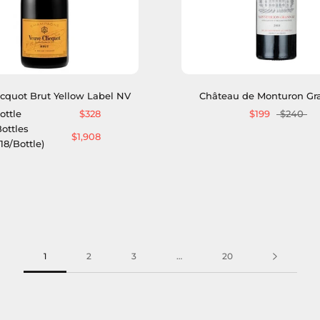
icquot Brut Yellow Label NV
Château de Monturon Gr
ottle
$328
$199
$240
Bottles
$1,908
18/Bottle)
1
2
3
…
20