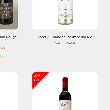
tion Rouge
Moët & Chandon Ice Imperial NV
$400
$450
145
690
4%
Off