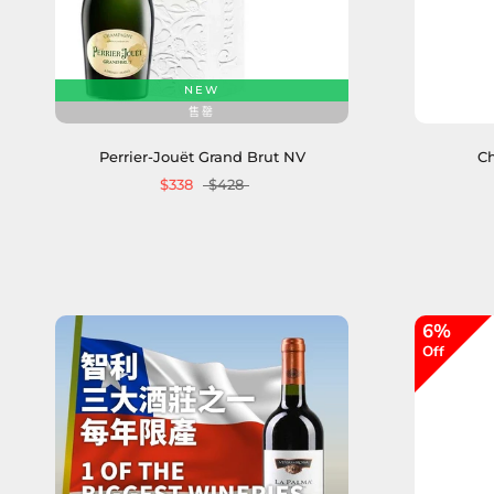
NEW
售罄
Perrier-Jouët Grand Brut NV
Ch
$338
$428
6%
Off