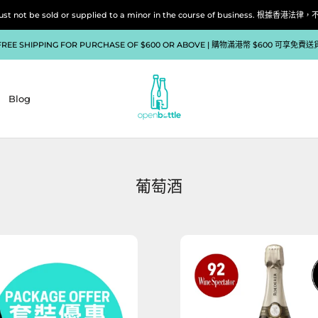
liquor must not be sold or supplied to a minor in the course of bu
FREE SHIPPING FOR PURCHASE OF $600 OR ABOVE | 購物滿港幣 $600 可享免費送
Blog
Blog
葡萄酒