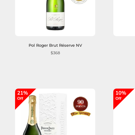
Pol Roger Brut Réserve NV
$368
21%
10%
Off
Off