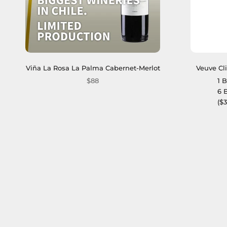
Viña La Rosa La Palma Cabernet-Merlot
Veuve Cl
$88
1 B
6 
($3