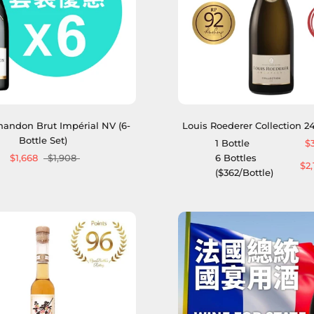
handon Brut Impérial NV (6-
Louis Roederer Collection 2
Bottle Set)
1 Bottle
$
$1,668
$1,908
6 Bottles
$2,
($362/Bottle)