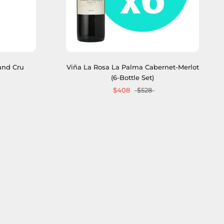
and Cru
Viña La Rosa La Palma Cabernet-Merlot
(6-Bottle Set)
$408
$528