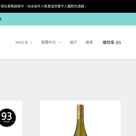
siness. 根據香港法律，不得在業務過程中，向未成年人售賣或供應令人醺醉的酒類。
貨
貨
語
購物車 (
0
)
HKD $
繁體中文
帳戶
搜尋
幣
言