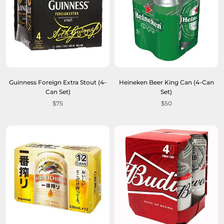
Guinness Foreign Extra Stout (4-
Heineken Beer King Can (4-Can
Can Set)
Set)
$75
$50