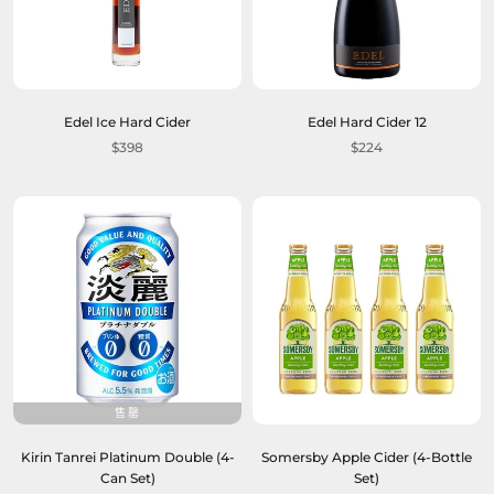
Edel Ice Hard Cider
Edel Hard Cider 12
$398
$224
售罄
Kirin Tanrei Platinum Double (4-
Somersby Apple Cider (4-Bottle
Can Set)
Set)