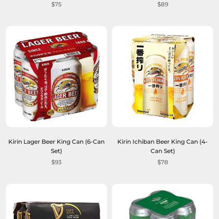
$75
$89
Kirin Lager Beer King Can (6-Can
Kirin Ichiban Beer King Can (4-
Set)
Can Set)
$93
$78