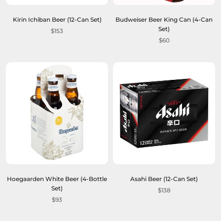
Kirin Ichiban Beer (12-Can Set)
Budweiser Beer King Can (4-Can
Set)
$153
$60
Hoegaarden White Beer (4-Bottle
Asahi Beer (12-Can Set)
Set)
$138
$93