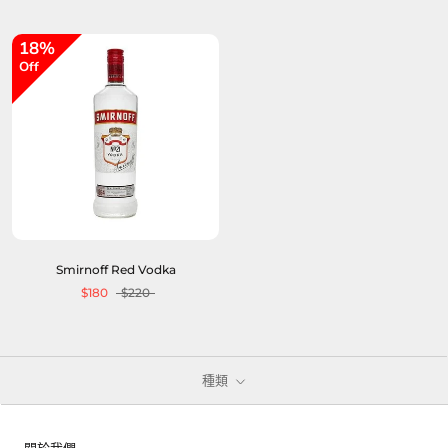
18%
Off
Smirnoff Red Vodka
$180
$220
種類