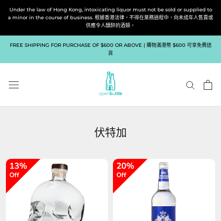
跳
Under the law of Hong Kong, intoxicating liquor must not be sold or supplied to
到
a minor in the course of business. 根據香港法律，不得在業務過程中，向未成年人售賣或
供應令人醺醉的酒類。
內
容
FREE SHIPPING FOR PURCHASE OF $600 OR ABOVE | 購物滿港幣 $600 可享免費送
貨
伏特加
13%
20%
Off
Off