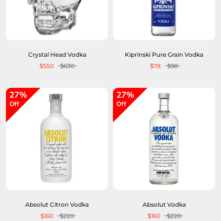
Crystal Head Vodka
Kiprinski Pure Grain Vodka
$550
$630
$78
$98
27%
27%
Off
Off
Absolut Citron Vodka
Absolut Vodka
$160
$220
$160
$220