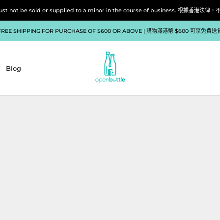
liquor must not be sold or supplied to a minor in the course of bu
FREE SHIPPING FOR PURCHASE OF $600 OR ABOVE | 購物滿港幣 $600 可享免費送
Blog
Blog