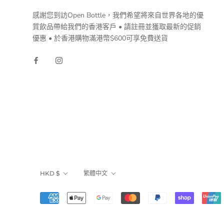
感謝您到訪Open Bottle，我們希望將來自世界各地的優
質飲品帶給我們的香港客戶 • 請註冊並獲取最新的促銷
優惠 • 於香港購物滿港幣$600可享免費送貨
貨
語
HKD $
繁體中文
幣
言