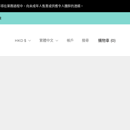
siness. 根據香港法律，不得在業務過程中，向未成年人售賣或供應令人醺醉的酒類。
貨
貨
語
購物車 (
0
)
HKD $
繁體中文
帳戶
搜尋
幣
言