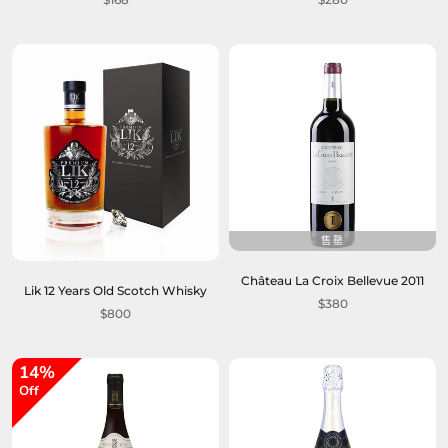
售罄
Château La Croix Bellevue 2011
Lik 12 Years Old Scotch Whisky
$380
$800
14%
Off