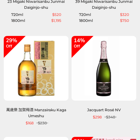
23 Migaki Niwarisanbu Junmai
39 Migaki Niwarisanbu Junmai
Daiginjo-shu
Daiginjo-shu
720ml
$520
720ml
$320
1800ml
$1,195
1800ml
$750
29%
14%
Off
Off
萬歲樂 加賀梅酒 Manzairaku Kaga
Jacquart Rosé NV
Umeshu
$298
$348
$168
$238