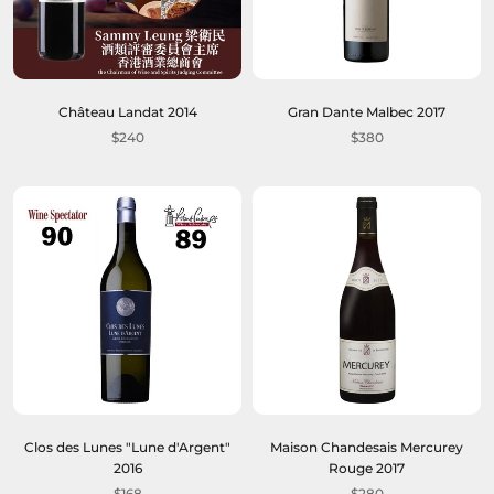
Château Landat 2014
Gran Dante Malbec 2017
$240
$380
Clos des Lunes "Lune d'Argent"
Maison Chandesais Mercurey
2016
Rouge 2017
$168
$280