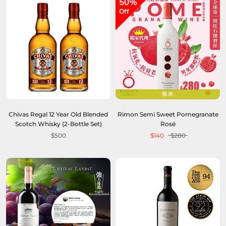
50%
Off
獨家
Chivas Regal 12 Year Old Blended
Rimon Semi Sweet Pomegranate
Scotch Whisky (2-Bottle Set)
Rosé
$500
$140
$280