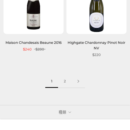
Maison Chandesais Beaune 2016
Highgate Chardonnay Pinot Noir
NV
$240
$280
$220
1
2
種類