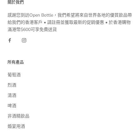
關於我們
感謝您到訪Open Bottle，我們希望將來自世界各地的優質飲品帶
給我們的香港客戶 • 請註冊並獲取最新的促銷優惠 • 於香港購物
滿港幣$600可享免費送貨
所有產品
葡萄酒
烈酒
清酒
啤酒
非酒精飲品
婚宴用酒