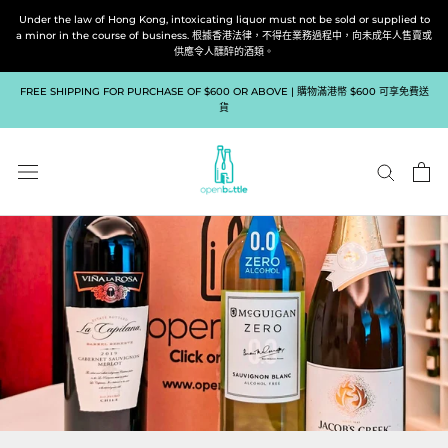
跳
Under the law of Hong Kong, intoxicating liquor must not be sold or supplied to
到
a minor in the course of business. 根據香港法律，不得在業務過程中，向未成年人售賣或
供應令人醺醉的酒類。
內
容
FREE SHIPPING FOR PURCHASE OF $600 OR ABOVE | 購物滿港幣 $600 可享免費送
貨