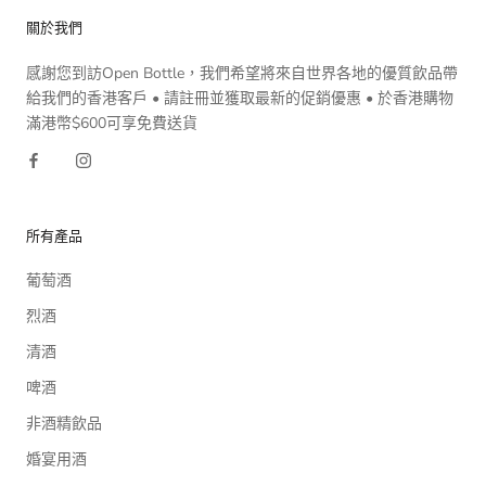
關於我們
感謝您到訪Open Bottle，我們希望將來自世界各地的優質飲品帶
給我們的香港客戶 • 請註冊並獲取最新的促銷優惠 • 於香港購物
滿港幣$600可享免費送貨
所有產品
葡萄酒
烈酒
清酒
啤酒
非酒精飲品
婚宴用酒