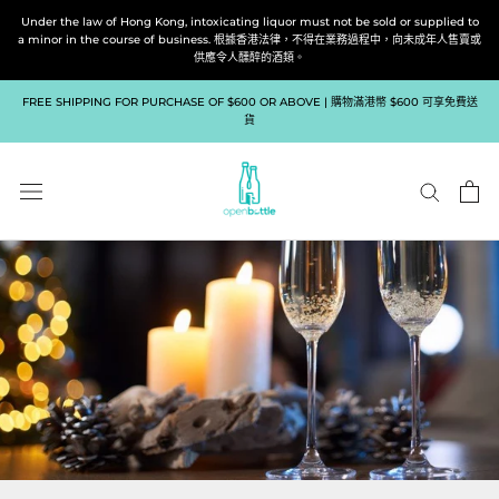
跳
Under the law of Hong Kong, intoxicating liquor must not be sold or supplied to
到
a minor in the course of business. 根據香港法律，不得在業務過程中，向未成年人售賣或
供應令人醺醉的酒類。
內
容
FREE SHIPPING FOR PURCHASE OF $600 OR ABOVE | 購物滿港幣 $600 可享免費送
貨